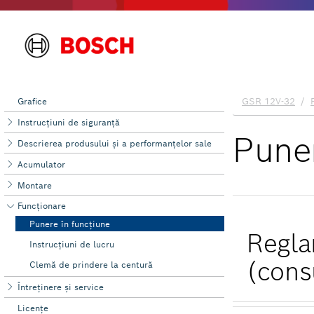
Grafice
Instrucţiuni de siguranţă
Descrierea produsului şi a performanțelor sale
Acumulator
Montare
Funcţionare
Punere în funcţiune
Instrucţiuni de lucru
Clemă de prindere la centură
Întreţinere şi service
Licenţe