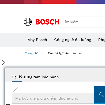
Dụng cụ đo và đánh dấu
Tìm kiếm
Máy camera thăm dò dùng pin
Phụ kiện dụng cụ đa năng
Máy đo khoảng cách laser
Máy
Máy Bosch
Công nghệ đo lường
Phụ
Trang chủ
Tìm đại lý/điểm bảo hành
Đại lý
Trung tâm bảo hành