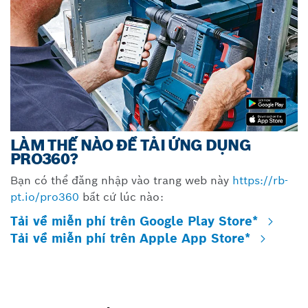
LÀM THẾ NÀO ĐỂ TẢI ỨNG DỤNG
PRO360?
Bạn có thể đăng nhập vào trang web này
https://rb-
pt.io/pro360
bất cứ lúc nào:
Tải về miễn phí trên Google Play Store*
Tải về miễn phí trên Apple App Store*