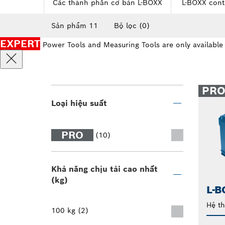
Các thành phần cơ bản L-BOXX
L-BOXX cont
Sản phẩm 11
Bộ lọc
(0)
EXPERT
Power Tools and Measuring Tools are only available
PR
Loại hiệu suất
PRO
(10)
Khả năng chịu tải cao nhất
(kg)
L-B
Hệ t
100 kg (2)