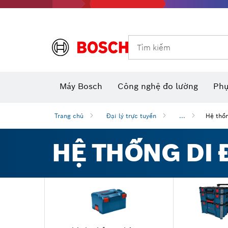
Dụng cụ đo và đánh dấu
Tìm kiếm
Máy camera thăm dò dùng pin
Phụ kiện dụng cụ đa năng
Máy đo khoảng cách laser
Máy
Máy Bosch
Công nghệ đo lường
Phụ
Trang chủ
Đại lý trực tuyến
...
Hệ thố
HỆ THỐNG DI