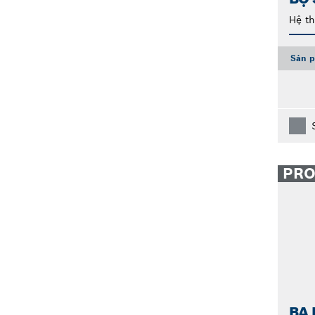
Hệ t
Sản p
PR
BA 