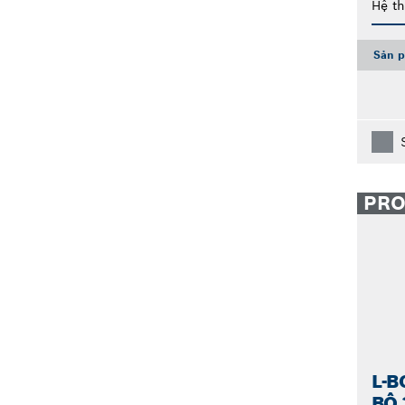
Hệ t
Sản p
PR
L-
BỘ 