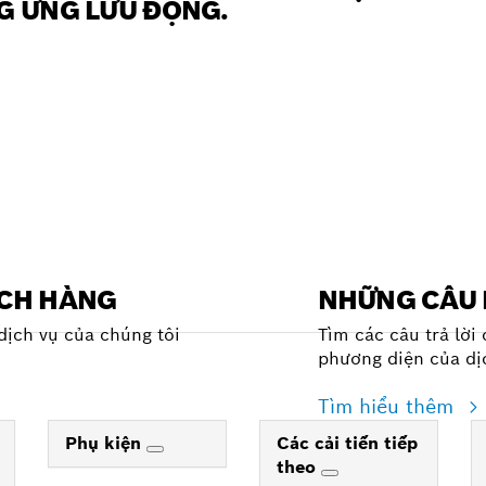
G ỨNG LƯU ĐỘNG.
ÁCH HÀNG
NHỮNG CÂU 
dịch vụ của chúng tôi
Tìm các câu trả lời
phương diện của dị
Tìm hiểu thêm
Phụ kiện
Các cải tiến tiếp
theo