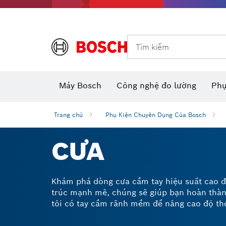
Dụng cụ đo và đánh dấu
Tìm kiếm
Máy camera thăm dò dùng pin
Phụ kiện dụng cụ đa năng
Máy đo khoảng cách laser
Máy
Máy Bosch
Công nghệ đo lường
Phụ
Trang chủ
Phụ Kiện Chuyên Dụng Của Bosch
CƯA
Khám phá dòng cưa cầm tay hiệu suất cao để 
trúc mạnh mẽ, chúng sẽ giúp bạn hoàn thàn
tôi có tay cầm rãnh mềm để nâng cao độ tho