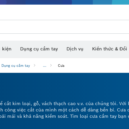
Bộ dụng cụ hỗn hợp VDE
 đo độ nghiêng / đo góc KTS
Lưỡi cưa & Lưỡi khoét lỗ
Máy cân mực laser kết hợp tia & điểm
Đĩa chà nhám, Đai chà nhám & Giấy chà nhám
Phụ kiện dùng cho dụng cụ đ
Mũi tua vít, đầu vặn đai ốc và đ
 kiện
Dụng cụ cầm tay
Dịch vụ
Kiến thức & Đổi
Dụng cụ cầm tay
...
Cưa
cắt kim loại, gỗ, vách thạch cao v.v. của chúng tôi. Với 
h công việc cắt của mình một cách dễ dàng bền bỉ. Cưa 
ải mái và khả năng kiểm soát. Tìm loại cưa cầm tay bạn 