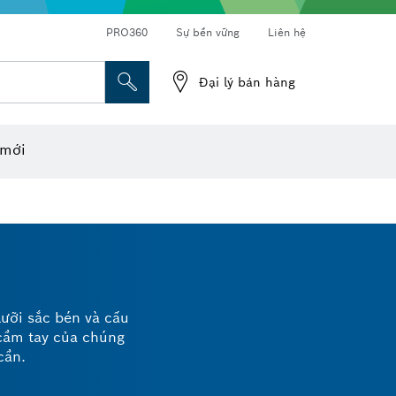
PRO360
Sự bền vững
Liên hệ
Đại lý bán hàng
o laser
ầu khẩu
Đá cắt, Đĩa mài & Bàn chải cước
Mài, cắt và khoan kim cương
 mới
lưỡi sắc bén và cấu
cầm tay của chúng
cần.