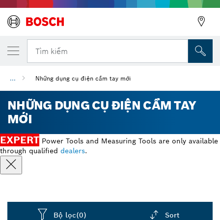
Tìm kiếm
...
Những dụng cụ điện cầm tay mới
NHỮNG DỤNG CỤ ĐIỆN CẦM TAY
MỚI
EXPERT
Power Tools and Measuring Tools are only available
through qualified
dealers
.
Bộ lọc
(0)
Sort