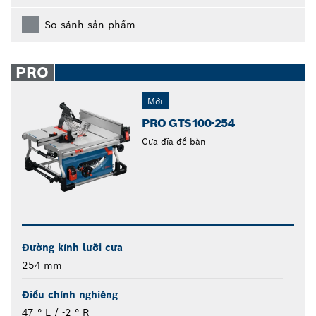
So sánh sản phẩm
PRO
Mới
PRO ​GTS100-254
Cưa đĩa để bàn
Đường kính lưỡi cưa
254 mm
Điều chỉnh nghiêng
47 ° L / -2 ° R