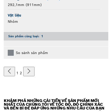
292,1mm (911mm)
Vật liệu
Nhôm
Sản phẩm cùng loại:
1
So sánh sản phẩm
1
2
KHÁM PHÁ NHỮNG CẢI TIẾN VỀ SẢN PHẨM MỚI
NHẤT CỦA CHÚNG TÔI VỀ TỐC ĐỘ, ĐỘ CHÍNH XÁC
VÀ BỀN BỈ ĐỂ ĐÁP ỨNG NHỮNG NHU CẦU CỦA BẠN