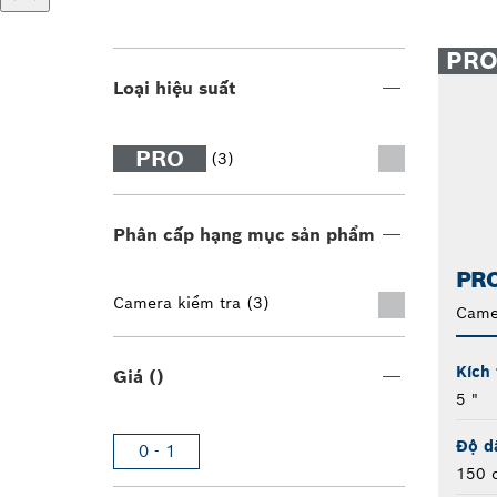
PR
Loại hiệu suất
PRO
(3)
Phân cấp hạng mục sản phẩm
PRO
Camera kiểm tra (3)
Came
Kích
Giá ()
5 "
Độ d
0 - 1
150 