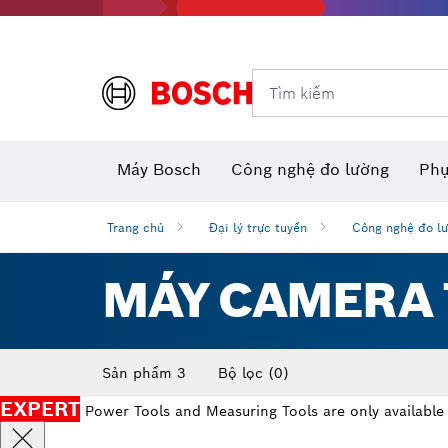
Dụng cụ đo và đánh dấu
Tìm kiếm
Máy camera thăm dò dùng pin
Phụ kiện dụng cụ đa năng
Máy đo khoảng cách laser
Máy
Máy Bosch
Công nghệ đo lường
Phụ
Trang chủ
Đại lý trực tuyến
Công nghệ đo l
MÁY CAMERA 
Sản phẩm 3
Bộ lọc
(0)
EXPERT
Power Tools and Measuring Tools are only available