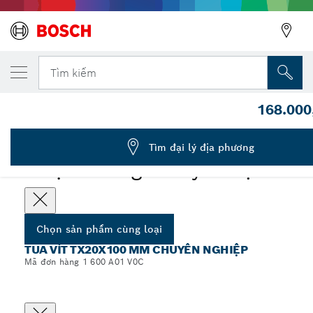
SẢN PHẨM CÙNG LOẠI ĐÃ CHỌN
Tua vít, TX20x100
Tìm kiếm
1 600 A01 V0C
168.000
...
Tua vít TX20x100 mm chuyên nghiệp
Tìm đại lý địa phương
Chọn thông số kỹ thuật
Chọn sản phẩm cùng loại
TUA VÍT TX20X100 MM CHUYÊN NGHIỆP
Mã đơn hàng 1 600 A01 V0C