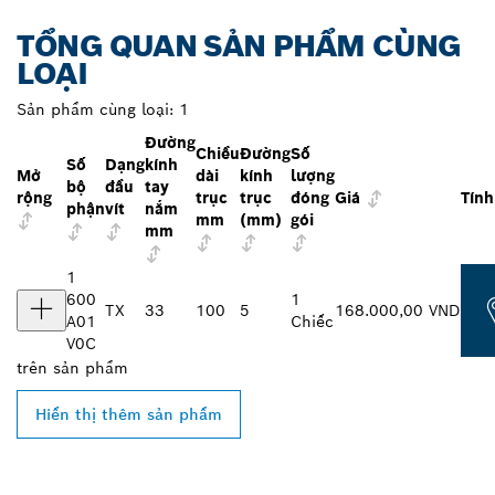
TỔNG QUAN SẢN PHẨM CÙNG
LOẠI
Sản phẩm cùng loại:
1
Đường
Chiều
Đường
Số
Số
Dạng
kính
Mở
dài
kính
lượng
bộ
đầu
tay
rộng
trục
trục
đóng
Giá
Tính
phận
vít
nắm
mm
(mm)
gói
mm
1
600
1
TX
33
100
5
168.000,00 VND
A01
Chiếc
V0C
trên
sản phẩm
Hiển thị thêm sản phẩm