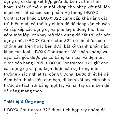
dụng cụ di động kết hợp giữa độ bền và tính linh
hoạt. Thiết kế mô-đun nối khớp cho phép kết nối liền
mạch với tất cả các sản phẩm Hệ thống L-BOXX
Contractor khác L-BOXX 322 cung cấp khả năng cất
trữ hiệu quả, có thể tùy chỉnh để dễ dàng vận chuyển
và sắp xếp các dụng cụ và phụ kiện, đồng thời bao
gồm một lớp lót khay mở tiện dụng để cất trữ các vật
dụng nhỏ. L-BOXX Contractor 322 có thể được xếp
chồng lên trên hoặc bên dưới bất kỳ thành phần nào
khác của loại L-BOXX Contractor. Với thân chống va
đập, các góc được gia cố bằng kim loại và đệm bít
được xếp hạng IP65, L-BOXX Contractor 322 giữ cho
các dụng cụ và phụ kiện được bảo vệ trong môi
trường khắc nghiệt tại công trường. Được thiết kế để
đảm bảo thuận tiện cho bạn, đi kèm với tay cầm phía
trước để tách rời bằng một tay và hai tay cầm bên để
dễ dàng mang theo.
Thiết bị & Ứng dụng
L-BOXX Contractor 322 được tích hợp ray nhôm để