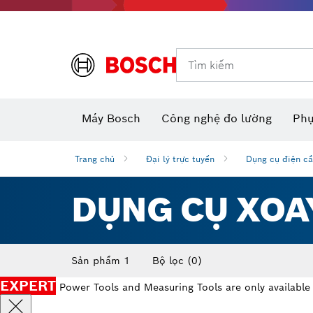
Dụng cụ đo và đánh dấu
Tìm kiếm
Máy camera thăm dò dùng pin
Phụ kiện dụng cụ đa năng
Máy đo khoảng cách laser
Máy
Máy Bosch
Công nghệ đo lường
Phụ
Trang chủ
Đại lý trực tuyến
Dụng cụ điện cầ
DỤNG CỤ XOAY
Sản phẩm 1
Bộ lọc
(0)
EXPERT
Power Tools and Measuring Tools are only available