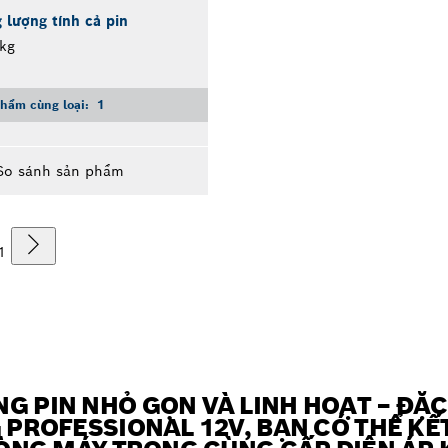
 lượng tính cả pin
kg
hẩm cùng loại:
1
So sánh sản phẩm
1
 PIN NHỎ GỌN VÀ LINH HOẠT – ĐẶC 
 PROFESSIONAL 12V, BẠN CÓ THỂ KẾ