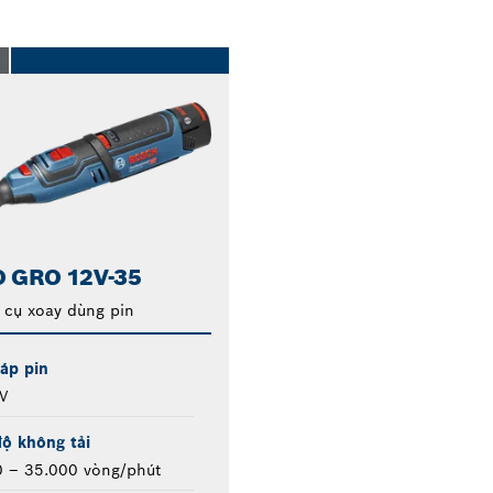
O
 GRO 12V-35
 cụ xoay dùng pin
áp pin
V
ộ không tải
0 – 35.000 vòng/phút