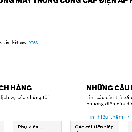
 DÒNG MÁY TRONG CÙNG CẤP ĐIỆN ÁP
 liên kết sau:
WAC
ÁCH HÀNG
NHỮNG CÂU 
dịch vụ của chúng tôi
Tìm các câu trả lời
phương diện của dị
Tìm hiểu thêm
Phụ kiện
Các cải tiến tiếp