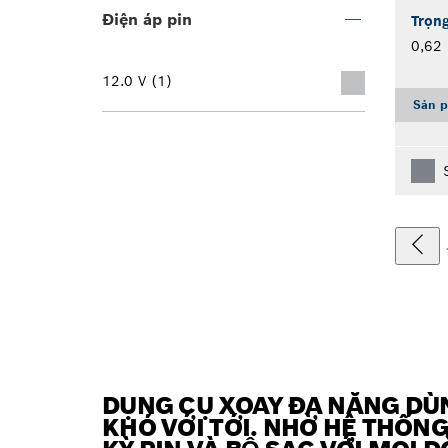
Điện áp pin
Trọng
0,62 
12.0 V (1)
Sản p
DỤNG CỤ XOAY ĐA NĂNG DÙNG
KHÓ VỚI TỚI. NHỜ HỆ THỐNG