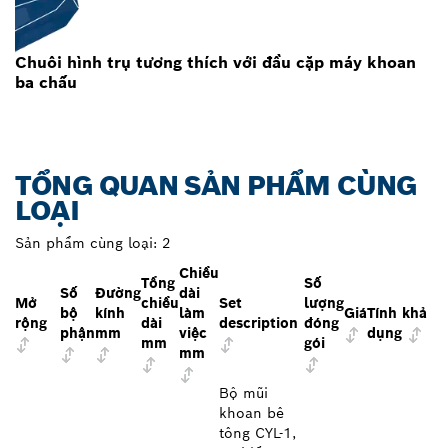
Chuôi hình trụ tương thích với đầu cặp máy khoan
ba chấu
TỔNG QUAN SẢN PHẨM CÙNG
LOẠI
Sản phẩm cùng loại:
2
Chiều
Tổng
Số
Số
Đường
dài
Mở
chiều
Set
lượng
bộ
kính
làm
Giá
Tính khả
rộng
dài
description
đóng
phận
mm
việc
dụng
mm
gói
mm
Bộ mũi
khoan bê
tông CYL-1,