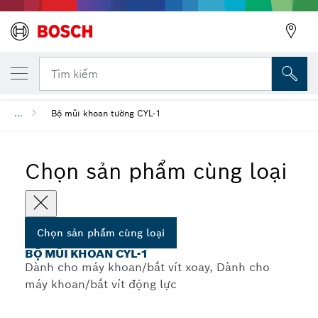
SẢN PHẨM CÙNG LOẠI ĐÃ CHỌN
Bộ mũi khoan CYL-1
Tìm kiếm
...
Bộ mũi khoan tường CYL-1
Chọn sản phẩm cùng loại
Chọn sản phẩm cùng loại
BỘ MŨI KHOAN CYL-1
Dành cho máy khoan/bắt vít xoay, Dành cho
máy khoan/bắt vít động lực