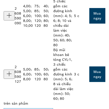
5 chiếc
4,00;
75;
40;
gồm các
2
5,00;
85;
50;
đường kính
608
Mua
6,00;
100;
60;
(mm): 4; 5;
5 c
590
ngay
8,00;
120;
80;
6; 8; 10 và
090
10,00
120
80
chiều dài
làm việc
(mm): 40;
50; 60; 80;
80
Bộ mũi
khoan bê
tông CYL-1,
3 chiếc
2
5,00;
85;
50;
gồm các
608
Mua
6,00;
100;
60;
đường kính
3 c
590
ngay
8,00
120
80
(mm): 5; 6;
127
8 và chiều
dài làm việc
(mm): 50;
60; 80
trên
sản phẩm