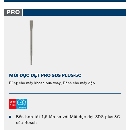
Mũi đục dẹt là giải pháp nên chọn. Với nhiều lựa
Dropdown
chọn quy cách và kích cỡ, Bosch luôn có mũi đục
closed
PRO
dẹt phù hợp với mọi mục đích.
MŨI ĐỤC DẸT PRO SDS PLUS-5C
Dùng cho máy khoan búa xoay, Dành cho máy đập
Bền hơn tới 1,5 lần so với Mũi đục dẹt SDS plus-3C
của Bosch