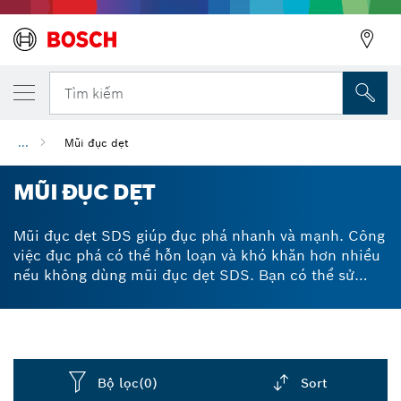
Tìm kiếm
...
Mũi đục dẹt
MŨI ĐỤC DẸT
Mũi đục dẹt SDS giúp đục phá nhanh và mạnh. Công
việc đục phá có thể hỗn loạn và khó khăn hơn nhiều
nếu không dùng mũi đục dẹt SDS. Bạn có thể sử
dụng phụ kiện của chúng tôi cho nhiều loại vật liệu
và mục đích, bao gồm cả việc loại bỏ bê tông và
gạch. Sản phẩm phù hợp với bất kỳ máy khoan búa
xoay và búa đục phá SDS nào, vì vậy, bạn có thể dễ
dàng tìm thấy mũi khoan lý tưởng. Cần giải pháp
Bộ lọc
(0)
Sort
nhanh để giúp việc trùng tu trở nên dễ dàng hơn?