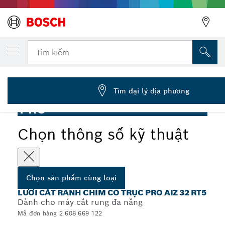
SẢN PHẨM CÙNG LOẠI ĐÃ CHỌN
Lưỡi dụng cụ đa năng PRO AIZ 32 RT5, 2,5
Tìm kiếm
2 608 669 122
...
Lưỡi cắt rãnh chìm cổ trục PRO AIZ 32 RT5
Tìm đại lý địa phương
PRO
Chọn thông số kỹ thuật
Chọn sản phẩm cùng loại
LƯỠI CẮT RÃNH CHÌM CỔ TRỤC PRO AIZ 32 RT5
Dành cho máy cắt rung đa năng
Mã đơn hàng 2 608 669 122