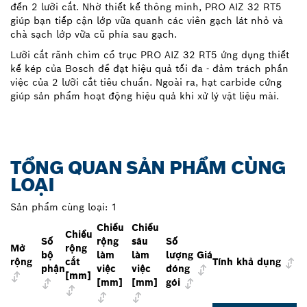
đến 2 lưỡi cắt. Nhờ thiết kế thông minh, PRO AIZ 32 RT5
giúp bạn tiếp cận lớp vữa quanh các viên gạch lát nhỏ và
chà sạch lớp vữa cũ phía sau gạch.
Lưỡi cắt rãnh chìm cổ trục PRO AIZ 32 RT5 ứng dụng thiết
kế kép của Bosch để đạt hiệu quả tối đa - đảm trách phần
việc của 2 lưỡi cắt tiêu chuẩn. Ngoài ra, hạt carbide cứng
giúp sản phẩm hoạt động hiệu quả khi xử lý vật liệu mài.
TỔNG QUAN SẢN PHẨM CÙNG
LOẠI
Sản phẩm cùng loại:
1
Chiều
Chiều
Chiều
Số
rộng
sâu
Số
Mở
rộng
bộ
làm
làm
lượng
Giá
rộng
cắt
Tính khả dụng
phận
việc
việc
đóng
[mm]
[mm]
[mm]
gói