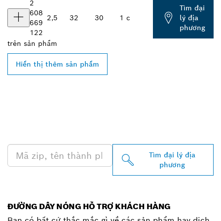
2
Tìm đại
608
2,5
32
30
1 c
lý địa
669
phương
122
trên
sản phẩm
Hiển thị thêm sản phẩm
TÌM ĐẠI LÝ BOSCH
PROFESSIONAL Ở GẦN
BẠN
Tìm đại lý địa
phương
ĐƯỜNG DÂY NÓNG HỖ TRỢ KHÁCH HÀNG
Bạn có bất cứ thắc mắc gì về các sản phẩm hay dịch