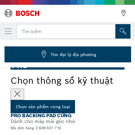
SẢN PHẨM CÙNG LOẠI ĐÃ CHỌN
Đế đỡ PRO cứng, 125 mm, X-Lock
Tìm kiếm
2 608 601 716
...
Đế đỡ PRO cứng dùng cho máy mài góc nhỏ, X-Lock
Tìm đại lý địa phương
PRO
Chọn thông số kỹ thuật
Chọn sản phẩm cùng loại
PRO BACKING PAD CỨNG
Dành cho máy mài góc nhỏ
Mã đơn hàng 2 608 601 716