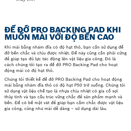
ĐẾ ĐỠ PRO BACKING PAD KHI
MUỐN MÀI VỚI ĐỘ BỀN CAO
Khi mài bằng nhám đĩa có độ hạt thô, bạn cần sử dụng đế
đỡ bền chắc và chịu được nhiệt. Đế này cũng cần phải cứng
để giúp tạo đủ lực tác động lên vật liệu gia công. Đó là
cách chúng tôi tạo ra đế đỡ PRO Backing Pad cho hoạt
động mài có độ hạt thô.
Chúng tôi thiết kế đế đỡ PRO Backing Pad cho hoạt động
mài bằng nhám đĩa thô có độ hạt P50 trở xuống. Chúng tôi
sử dụng vật liệu chế tạo là nhựa chịu nhiệt có gia cố sợi
thủy tinh và tạo cấu trúc vững chắc để sản phẩm mạnh và
bền. Đế có bề mặt vát để giúp bạn cầm chắc được vật liệu
gia công, cũng như mài dễ dàng – sử dụng dài lâu.