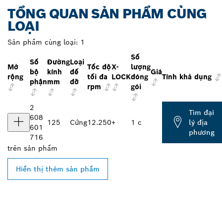
TỔNG QUAN SẢN PHẨM CÙNG
LOẠI
Sản phẩm cùng loại:
1
Số
Số
Đường
Loại
Mở
Tốc độ
X-
lượng
bộ
kính
đế
Giá
rộng
tối đa
LOCK
đóng
Tính khả dụng
phận
mm
đỡ
rpm
gói
2
Tìm đại
608
125
Cứng
12.250
+
1 c
lý địa
601
phương
716
trên
sản phẩm
Hiển thị thêm sản phẩm
TÌM ĐẠI LÝ BOSCH
PROFESSIONAL Ở GẦN