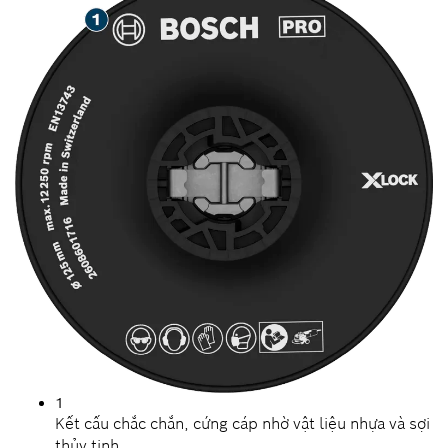
1
Kết cấu chắc chắn, cứng cáp nhờ vật liệu nhựa và sợi
thủy tinh