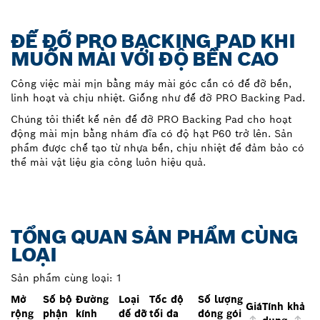
ĐẾ ĐỠ PRO BACKING PAD KHI
MUỐN MÀI VỚI ĐỘ BỀN CAO
Công việc mài mịn bằng máy mài góc cần có đế đỡ bền,
linh hoạt và chịu nhiệt. Giống như đế đỡ PRO Backing Pad.
Chúng tôi thiết kế nên đế đỡ PRO Backing Pad cho hoạt
động mài mịn bằng nhám đĩa có độ hạt P60 trở lên. Sản
phẩm được chế tạo từ nhựa bền, chịu nhiệt để đảm bảo có
thể mài vật liệu gia công luôn hiệu quả.
TỔNG QUAN SẢN PHẨM CÙNG
LOẠI
Sản phẩm cùng loại:
1
Mở
Số bộ
Đường
Loại
Tốc độ
Số lượng
Giá
Tính khả
rộng
phận
kính
đế đỡ
tối đa
đóng gói