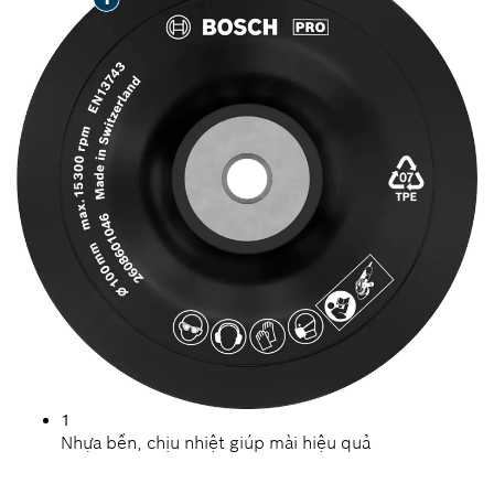
1
Nhựa bền, chịu nhiệt giúp mài hiệu quả