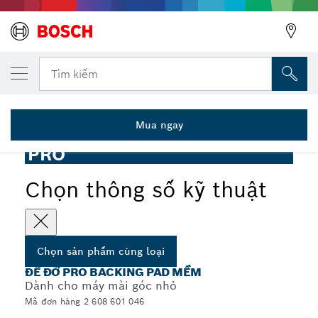
SẢN PHẨM CÙNG LOẠI ĐÃ CHỌN
Đế đỡ mềm PRO, 100 mm, ren M10
Tìm kiếm
2 608 601 046
...
Đế đỡ PRO mềm dùng cho máy mài góc nhỏ, M10
Mua ngay
PRO
Chọn thông số kỹ thuật
Chọn sản phẩm cùng loại
ĐẾ ĐỠ PRO BACKING PAD MỀM
Dành cho máy mài góc nhỏ
Mã đơn hàng 2 608 601 046