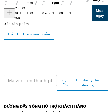
dụng
mm
rpm
2 608
Mua
601
100
Mềm
15.300
1 c
ngay
046
trên
sản phẩm
Hiển thị thêm sản phẩm
TÌM ĐẠI LÝ BOSCH
PROFESSIONAL Ở GẦN
BẠN
Tìm đại lý địa
phương
ĐƯỜNG DÂY NÓNG HỖ TRỢ KHÁCH HÀNG