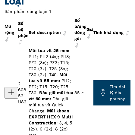
LOẠI
Sản phẩm cùng loại:
1
Số
Số
Mở
lượng
bộ
Giá
rộng
Set description
đóng
Tính khả dụng
phận
gói
Mũi tua vít 25 mm:
PH1; PH2 (4x); PH3;
PZ2 (3x); PZ3; T15;
T20 (3x); T25 (3x);
T30 (2x); T40.
Mũi
tua vít 55 mm:
PH2;
2
PZ2; T15; T20; T25;
Tìm đại
608
T30.
Đầu giữ mũi tua
35 c
lý địa
521
vít 60 mm:
Đầu giữ
phương
U82
mũi tua vít Quick
Change.
Mũi khoan
EXPERT HEX-9 Multi
Construction:
3; 4; 5
(2x); 6 (2x); 8 (2x)