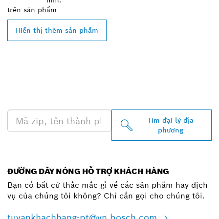
mm.
trên
sản phẩm
Hiển thị thêm sản phẩm
TÌM ĐẠI LÝ BOSCH
PROFESSIONAL Ở GẦN
BẠN
Tìm đại lý địa
phương
ĐƯỜNG DÂY NÓNG HỖ TRỢ KHÁCH HÀNG
Bạn có bất cứ thắc mắc gì về các sản phẩm hay dịch
vụ của chúng tôi không? Chỉ cần gọi cho chúng tôi.
tuvankhachhang-pt@vn.bosch.com