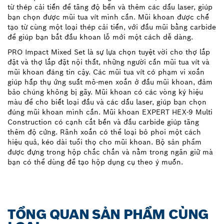
từ thép cải tiến để tăng độ bền và thêm các dấu laser, giúp
bạn chọn được mũi tua vít mình cần. Mũi khoan được chế
tạo từ cùng một loại thép cải tiến, với đầu mũi bằng carbide
để giúp bạn bắt đầu khoan lỗ mới một cách dễ dàng.
PRO Impact Mixed Set là sự lựa chọn tuyệt vời cho thợ lắp
đặt và thợ lắp đặt nội thất, những người cần mũi tua vít và
mũi khoan đáng tin cậy. Các mũi tua vít có phạm vi xoắn
giúp hấp thụ ứng suất mô-men xoắn ở đầu mũi khoan, đảm
bảo chúng không bị gãy. Mũi khoan có các vòng ký hiệu
màu để cho biết loại đầu và các dấu laser, giúp bạn chọn
đúng mũi khoan mình cần. Mũi khoan EXPERT HEX-9 Multi
Construction có cạnh cắt bền và đầu carbide giúp tăng
thêm độ cứng. Rãnh xoắn có thể loại bỏ phoi một cách
hiệu quả, kéo dài tuổi thọ cho mũi khoan. Bộ sản phẩm
được đựng trong hộp chắc chắn và nằm trong ngăn giữ mà
bạn có thể dùng để tạo hộp dụng cụ theo ý muốn.
TỔNG QUAN SẢN PHẨM CÙNG