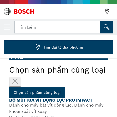
SẢN PHẨM CÙNG LOẠI ĐÃ CHỌN
Bộ mũi tua vít PRO Impact, 36 chiếc
Tìm kiếm
2 608 521 U73
...
Bộ mũi tua vít PRO Impact, 36 chiếc
Tìm đại lý địa phương
PRO
Chọn sản phẩm cùng loại
Chọn sản phẩm cùng loại
BỘ MŨI TUA VÍT ĐỘNG LỰC PRO IMPACT
Dành cho máy bắt vít động lực, Dành cho máy
khoan/bắt vít xoay