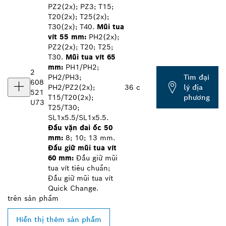
PZ2(2x); PZ3; T15;
T20(2x); T25(2x);
T30(2x); T40.
Mũi tua
vít 55 mm:
PH2(2x);
PZ2(2x); T20; T25;
T30.
Mũi tua vít 65
mm:
PH1/PH2;
2
PH2/PH3;
Tìm đại
608
PH2/PZ2(2x);
36 c
lý địa
521
T15/T20(2x);
phương
U73
T25/T30;
SL1x5.5/SL1x5.5.
Đầu vặn đai ốc 50
mm:
8; 10; 13 mm.
Đầu giữ mũi tua vít
60 mm:
Đầu giữ mũi
tua vít tiêu chuẩn;
Đầu giữ mũi tua vít
Quick Change.
trên
sản phẩm
Hiển thị thêm sản phẩm