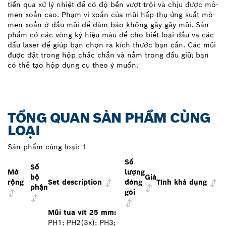
tiến qua xử lý nhiệt để có độ bền vượt trội và chịu được mô-
men xoắn cao. Phạm vi xoắn của mũi hấp thụ ứng suất mô-
men xoắn ở đầu mũi để đảm bảo không gây gãy mũi. Sản
phẩm có các vòng ký hiệu màu để cho biết loại đầu và các
dấu laser để giúp bạn chọn ra kích thước bạn cần. Các mũi
được đặt trong hộp chắc chắn và nằm trong đầu giữ; bạn
có thể tạo hộp dụng cụ theo ý muốn.
TỔNG QUAN SẢN PHẨM CÙNG
LOẠI
Sản phẩm cùng loại:
1
Số
Số
Mở
lượng
bộ
Giá
rộng
Set description
đóng
Tính khả dụng
phận
gói
Mũi tua vít 25 mm:
PH1; PH2(3x); PH3;