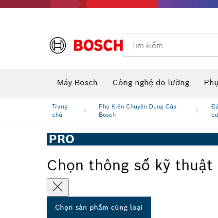
Dụng cụ đo và đánh dấu
Tìm kiếm
Máy camera thăm dò dùng pin
Phụ kiện dụng cụ đa năng
Máy đo khoảng cách laser
Máy
Máy Bosch
Công nghệ đo lường
Phụ
Trang
Phụ Kiện Chuyên Dụng Của
Đá
chủ
Bosch
cư
PRO
Chọn thông số kỹ thuật
Chọn sản phẩm cùng loại