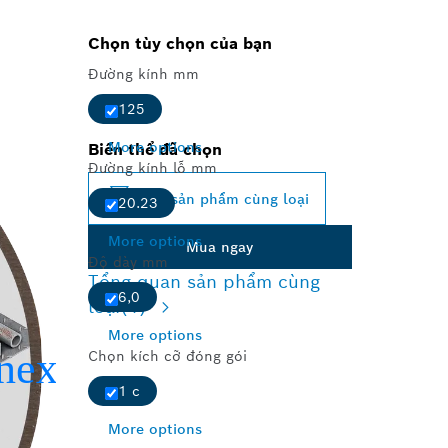
Chọn tùy chọn của bạn
Đường kính mm
125
More options
Biến thể đã chọn
Đường kính lỗ mm
Đổi sản phẩm cùng loại
20.23
More options
Mua ngay
Độ dày mm
Tổng quan sản phẩm cùng
6,0
loại
(1)
More options
Chọn kích cỡ đóng gói
1 c
More options