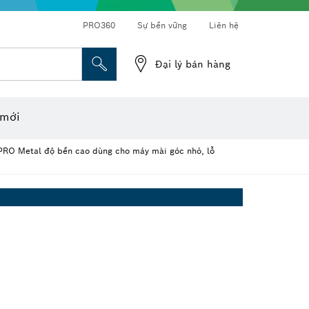
PRO360
Sự bền vững
Liên hệ
Đại lý bán hàng
o laser
ầu khẩu
Đá cắt, Đĩa mài & Bàn chải cước
Mài, cắt và khoan kim cương
 mới
 PRO Metal độ bền cao dùng cho máy mài góc nhỏ, lỗ