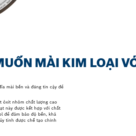
MUỐN MÀI KIM LOẠI VỚ
ĩa mài bền và đáng tin cậy để
ạt ôxit nhôm chất lượng cao
ạt này được kết hợp với chất
ol để đảm bảo độ bền, khả
hủy tinh được chế tạo chính