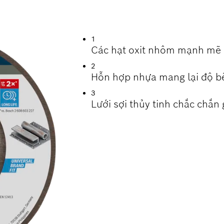
 VỚI ĐỘ BỀN CAO
1
Các hạt oxit nhôm mạnh mẽ c
2
Hỗn hợp nhựa mang lại độ bề
3
Lưới sợi thủy tinh chắc chắn 