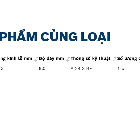
 PHẨM CÙNG LOẠI
ng kính lỗ mm
Độ dày mm
Thông số kỹ thuật
Số lượng 
23
6,0
A 24 S BF
1 c
OSCH PROFESSIONAL