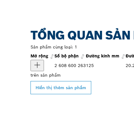
TỔNG QUAN SẢN
Sản phẩm cùng loại:
1
Mở rộng
Số bộ phận
Đường kính mm
Đườ
2 608 600 263
125
20.
trên
sản phẩm
Hiển thị thêm sản phẩm
TÌM ĐẠI LÝ B
GẦN BẠN