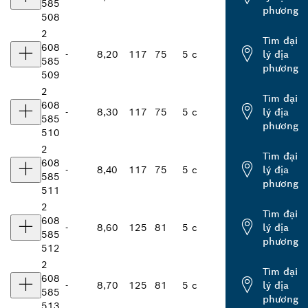
585
phương
508
2
Tìm đại
608
-
8,20
117
75
5 c
lý địa
585
phương
509
2
Tìm đại
608
-
8,30
117
75
5 c
lý địa
585
phương
510
2
Tìm đại
608
-
8,40
117
75
5 c
lý địa
585
phương
511
2
Tìm đại
608
-
8,60
125
81
5 c
lý địa
585
phương
512
2
Tìm đại
608
-
8,70
125
81
5 c
lý địa
585
phương
513