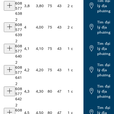
Tìm đại
608
3,8
3,80
75
43
2 c
lý địa
577
phương
638
2
Tìm đại
608
4
4,00
75
43
2 c
lý địa
577
phương
639
2
Tìm đại
608
4,1
4,10
75
43
1 c
lý địa
577
phương
640
2
Tìm đại
608
4,2
4,20
75
43
1 c
lý địa
577
phương
641
2
Tìm đại
608
4,3
4,30
80
47
1 c
lý địa
577
phương
642
2
Tìm đại
608
4,5
4,50
80
47
1 c
lý địa