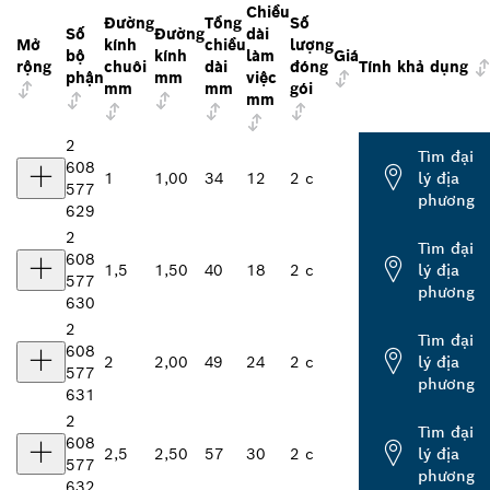
Chiều
Đường
Tổng
Số
Số
Đường
dài
Mở
kính
chiều
lượng
bộ
kính
làm
Giá
rộng
chuôi
dài
đóng
Tính khả dụng
phận
mm
việc
mm
mm
gói
mm
2
Tìm đại
608
1
1,00
34
12
2 c
lý địa
577
phương
629
2
Tìm đại
608
1,5
1,50
40
18
2 c
lý địa
577
phương
630
2
Tìm đại
608
2
2,00
49
24
2 c
lý địa
577
phương
631
2
Tìm đại
608
2,5
2,50
57
30
2 c
lý địa
577
phương
632