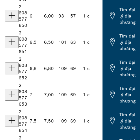
2
Tìm đại
608
6
6,00
93
57
1 c
lý địa
577
phương
650
2
Tìm đại
608
6,5
6,50
101
63
1 c
lý địa
577
phương
651
2
Tìm đại
608
6,8
6,80
109
69
1 c
lý địa
577
phương
652
2
Tìm đại
608
7
7,00
109
69
1 c
lý địa
577
phương
653
2
Tìm đại
608
7,5
7,50
109
69
1 c
lý địa
577
phương
654
2