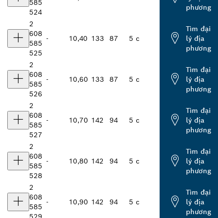
585
phương
524
2
Tìm đại
608
-
10,40
133
87
5 c
lý địa
585
phương
525
2
Tìm đại
608
-
10,60
133
87
5 c
lý địa
585
phương
526
2
Tìm đại
608
-
10,70
142
94
5 c
lý địa
585
phương
527
2
Tìm đại
608
-
10,80
142
94
5 c
lý địa
585
phương
528
2
Tìm đại
608
-
10,90
142
94
5 c
lý địa
585
phương
529