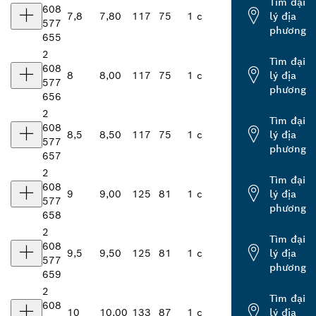
Tìm đại
608
7,8
7,80
117
75
1 c
lý địa
577
phương
655
2
Tìm đại
608
8
8,00
117
75
1 c
lý địa
577
phương
656
2
Tìm đại
608
8,5
8,50
117
75
1 c
lý địa
577
phương
657
2
Tìm đại
608
9
9,00
125
81
1 c
lý địa
577
phương
658
2
Tìm đại
608
9,5
9,50
125
81
1 c
lý địa
577
phương
659
2
Tìm đại
608
10
10,00
133
87
1 c
lý địa