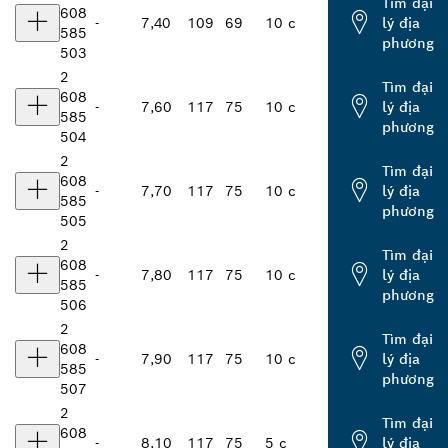
Tìm đại
608
-
7,40
109
69
10 c
lý địa
585
phương
503
2
Tìm đại
608
-
7,60
117
75
10 c
lý địa
585
phương
504
2
Tìm đại
608
-
7,70
117
75
10 c
lý địa
585
phương
505
2
Tìm đại
608
-
7,80
117
75
10 c
lý địa
585
phương
506
2
Tìm đại
608
-
7,90
117
75
10 c
lý địa
585
phương
507
2
Tìm đại
608
-
8,10
117
75
5 c
lý địa