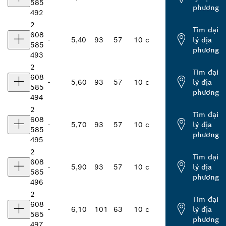
585
phương
492
2
Tìm đại
608
-
5,40
93
57
10 c
lý địa
585
phương
493
2
Tìm đại
608
-
5,60
93
57
10 c
lý địa
585
phương
494
2
Tìm đại
608
-
5,70
93
57
10 c
lý địa
585
phương
495
2
Tìm đại
608
-
5,90
93
57
10 c
lý địa
585
phương
496
2
Tìm đại
608
-
6,10
101
63
10 c
lý địa
585
phương
497