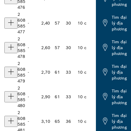
585
phương
476
2
Tìm đại
608
-
2,40
57
30
10 c
lý địa
585
phương
477
2
Tìm đại
608
-
2,60
57
30
10 c
lý địa
585
phương
478
2
Tìm đại
608
-
2,70
61
33
10 c
lý địa
585
phương
479
2
Tìm đại
608
-
2,90
61
33
10 c
lý địa
585
phương
480
2
Tìm đại
608
-
3,10
65
36
10 c
lý địa
585
phương
481