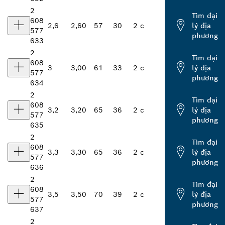
2
Tìm đại
608
2,6
2,60
57
30
2 c
lý địa
577
phương
633
2
Tìm đại
608
3
3,00
61
33
2 c
lý địa
577
phương
634
2
Tìm đại
608
3,2
3,20
65
36
2 c
lý địa
577
phương
635
2
Tìm đại
608
3,3
3,30
65
36
2 c
lý địa
577
phương
636
2
Tìm đại
608
3,5
3,50
70
39
2 c
lý địa
577
phương
637
2