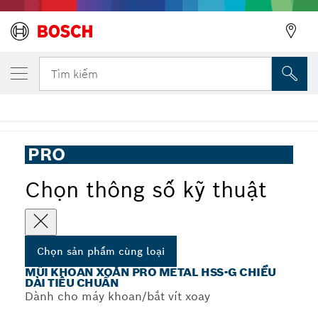
SẢN PHẨM CÙNG LOẠI ĐÃ CHỌN
Mũi khoan xoắn PRO Metal HSS-G chiều dài
Tìm kiếm
chuẩn
...
Mũi khoan xoắn PRO Metal HSS-G chiều dài tiêu chuẩn
PRO
Chọn thông số kỹ thuật
Chọn sản phẩm cùng loại
MŨI KHOAN XOẮN PRO METAL HSS-G CHIỀU
DÀI TIÊU CHUẨN
Dành cho máy khoan/bắt vít xoay