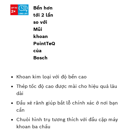
Bền hơn
tới 2 lần
so với
Mũi
khoan
PointTeQ
của
Bosch
Khoan kim loại với độ bền cao
Thép tốc độ cao được mài cho hiệu quả lâu
dài
Đầu xẻ rãnh giúp bắt lỗ chính xác ở nơi bạn
cần
Chuôi hình trụ tương thích với đầu cặp máy
khoan ba chấu