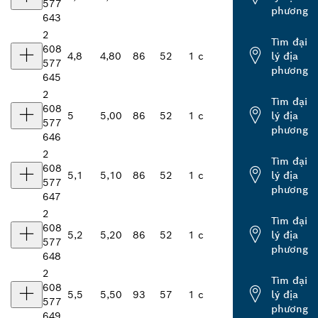
577
phương
643
2
Tìm đại
608
4,8
4,80
86
52
1 c
lý địa
577
phương
645
2
Tìm đại
608
5
5,00
86
52
1 c
lý địa
577
phương
646
2
Tìm đại
608
5,1
5,10
86
52
1 c
lý địa
577
phương
647
2
Tìm đại
608
5,2
5,20
86
52
1 c
lý địa
577
phương
648
2
Tìm đại
608
5,5
5,50
93
57
1 c
lý địa
577
phương
649