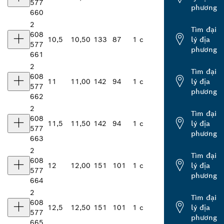
577
phương
660
2
Tìm đại
608
10,5
10,50
133
87
1 c
lý địa
577
phương
661
2
Tìm đại
608
11
11,00
142
94
1 c
lý địa
577
phương
662
2
Tìm đại
608
11,5
11,50
142
94
1 c
lý địa
577
phương
663
2
Tìm đại
608
12
12,00
151
101
1 c
lý địa
577
phương
664
2
Tìm đại
608
12,5
12,50
151
101
1 c
lý địa
577
phương
665