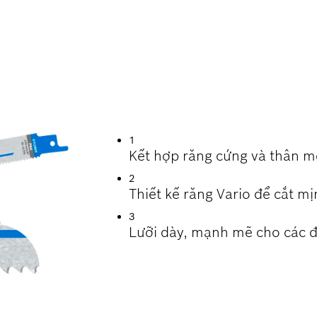
 CÔNG VIỆC PHÁ D
1
Kết hợp răng cứng và thân 
2
Thiết kế răng Vario để cắt mị
3
Lưỡi dày, mạnh mẽ cho các đ