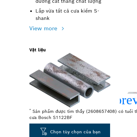
đường cắt thẳng chất lượng
Lắp vừa tất cả cưa kiếm S-
shank
View more
Vật liệu
*
Sản phẩm được tìm thấy (2608657408) có tuổi thọ
cưa Bosch S1122BF
Chọn tùy chọn của bạn