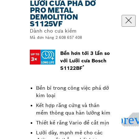
LƯỠI CƯA PHÁ DỠ
PRO METAL
DEMOLITION
S1125VF
Dành cho cưa kiếm
Mã đơn hàng 2 608 657 408
Bền hơn tới 3 lần so
với Lưỡi cưa Bosch
*
S1122BF
Bền bỉ trong công việc phá dỡ
kim loại
Kết hợp răng cứng và thân
mềm thông qua hàn lưỡng kim
Thiết kế răng Vario để cắt mịn
Lưỡi dày, mạnh mẽ cho các