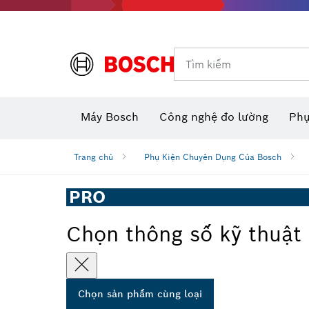
Dụng cụ đo và đánh dấu
Tìm kiếm
Máy camera thăm dò dùng pin
Phụ kiện dụng cụ đa năng
Máy đo khoảng cách laser
Máy
Máy Bosch
Công nghệ đo lường
Phụ
Trang chủ
Phụ Kiện Chuyên Dụng Của Bosch
PRO
Chọn thông số kỹ thuật
Chọn sản phẩm cùng loại