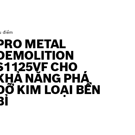
u điểm
PRO METAL
DEMOLITION
S1125VF CHO
KHẢ NĂNG PHÁ
DỠ KIM LOẠI BỀN
BỈ