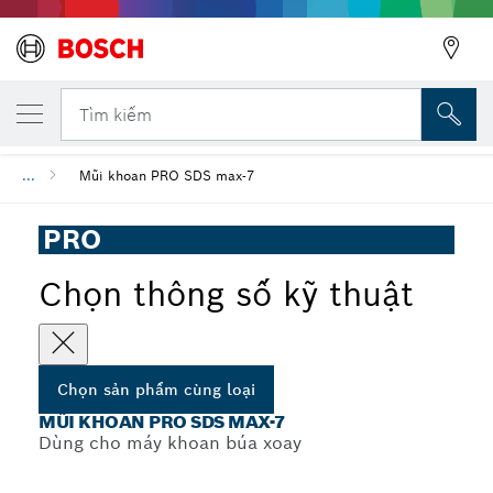
SẢN PHẨM CÙNG LOẠI ĐÃ CHỌN
Mũi khoan PRO SDS max-7
Tìm kiếm
...
Mũi khoan PRO SDS max-7
PRO
Chọn thông số kỹ thuật
Chọn sản phẩm cùng loại
MŨI KHOAN PRO SDS MAX-7
Dùng cho máy khoan búa xoay