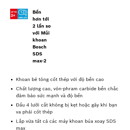
Bền
hơn tới
2 lần so
với Mũi
khoan
Bosch
SDS
max-2
Khoan bê tông cốt thép với độ bền cao
Chất lượng cao, vôn-phram carbide bền chắc
đảm bảo sức mạnh và độ bền
Đầu 4 lưỡi cắt không bị kẹt hoặc gãy khi bạn
va phải cốt thép
Lắp vừa tất cả các máy khoan búa xoay SDS
max