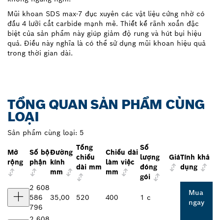
Mũi khoan SDS max-7 đục xuyên các vật liệu cứng nhờ có
đầu 4 lưỡi cắt carbide mạnh mẽ. Thiết kế rãnh xoắn đặc
biệt của sản phẩm này giúp giảm độ rung và hút bụi hiệu
quả. Điều này nghĩa là có thể sử dụng mũi khoan hiệu quả
trong thời gian dài.
TỔNG QUAN SẢN PHẨM CÙNG
LOẠI
Sản phẩm cùng loại:
5
Tổng
Số
Mở
Số bộ
Đường
Chiều dài
chiều
lượng
Giá
Tính khả
rộng
phận
kính
làm việc
dài mm
đóng
dụng
mm
mm
gói
2 608
Mua
586
35,00
520
400
1 c
ngay
796
2 608