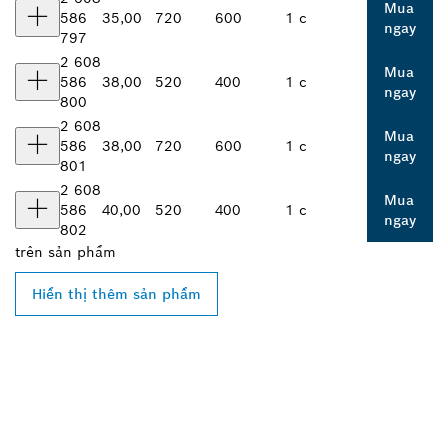
Mua
586
35,00
720
600
1 c
ngay
797
2 608
Mua
586
38,00
520
400
1 c
ngay
800
2 608
Mua
586
38,00
720
600
1 c
ngay
801
2 608
Mua
586
40,00
520
400
1 c
ngay
802
trên
sản phẩm
Hiển thị thêm sản phẩm
TÌM ĐẠI LÝ BOSCH
PROFESSIONAL Ở GẦN
BẠN