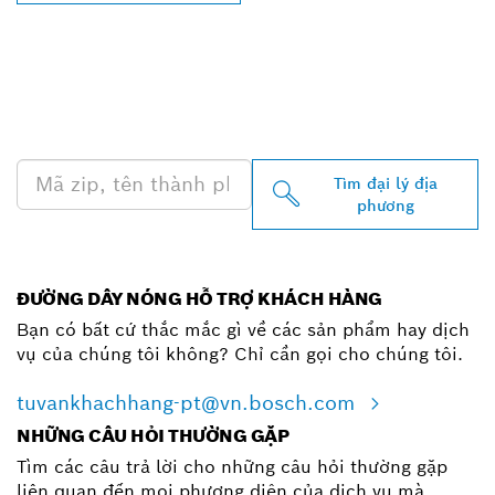
TÌM ĐẠI LÝ BOSCH
PROFESSIONAL Ở GẦN
BẠN
Tìm đại lý địa
phương
ĐƯỜNG DÂY NÓNG HỖ TRỢ KHÁCH HÀNG
Bạn có bất cứ thắc mắc gì về các sản phẩm hay dịch
vụ của chúng tôi không? Chỉ cần gọi cho chúng tôi.
tuvankhachhang-pt@vn.bosch.com
NHỮNG CÂU HỎI THƯỜNG GẶP
Tìm các câu trả lời cho những câu hỏi thường gặp
liên quan đến mọi phương diện của dịch vụ mà