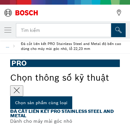
SẢN PHẨM CÙNG LOẠI ĐÃ CHỌN
Đá cắt liên kết PRO Stainless Steel and Me
Tìm kiếm
Đá cắt liên kết PRO Stainless Steel and Metal độ bền cao
...
dùng cho máy mài góc nhỏ, lỗ 22,23 mm
PRO
Chọn thông số kỹ thuật
Chọn sản phẩm cùng loại
ĐÁ CẮT LIÊN KẾT PRO STAINLESS STEEL AND
METAL
Dành cho máy mài góc nhỏ