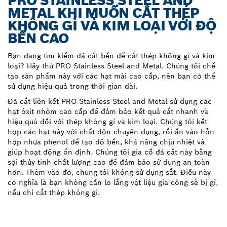
PRO STAINLESS STEEL AND
METAL KHI MUỐN CẮT THÉP
KHÔNG GỈ VÀ KIM LOẠI VỚI ĐỘ
BỀN CAO
Bạn đang tìm kiếm đá cắt bền để cắt thép không gỉ và kim
loại? Hãy thử PRO Stainless Steel and Metal. Chúng tôi chế
tạo sản phẩm này với các hạt mài cao cấp, nên bạn có thể
sử dụng hiệu quả trong thời gian dài.
Đá cắt liên kết PRO Stainless Steel and Metal sử dụng các
hạt ôxit nhôm cao cấp để đảm bảo kết quả cắt nhanh và
hiệu quả đối với thép không gỉ và kim loại. Chúng tôi kết
hợp các hạt này với chất độn chuyên dụng, rồi ấn vào hỗn
hợp nhựa phenol để tạo độ bền, khả năng chịu nhiệt và
giúp hoạt động ổn định. Chúng tôi gia cố đá cắt này bằng
sợi thủy tinh chất lượng cao để đảm bảo sử dụng an toàn
hơn. Thêm vào đó, chúng tôi không sử dụng sắt. Điều này
có nghĩa là bạn không cần lo lắng vật liệu gia công sẽ bị gỉ,
nếu chỉ cắt thép không gỉ.