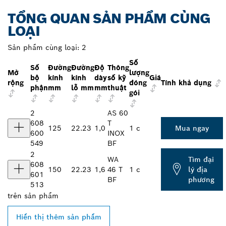
TỔNG QUAN SẢN PHẨM CÙNG
LOẠI
Sản phẩm cùng loại:
2
Số
Số
Đường
Đường
Độ
Thông
Mở
lượng
bộ
kính
kính
dày
số kỹ
Giá
rộng
đóng
Tính khả dụng
phận
mm
lỗ mm
mm
thuật
gói
2
AS 60
608
T
125
22.23
1,0
1 c
Mua ngay
600
INOX
549
BF
2
WA
Tìm đại
608
150
22.23
1,6
46 T
1 c
lý địa
601
BF
phương
513
trên
sản phẩm
Hiển thị thêm sản phẩm