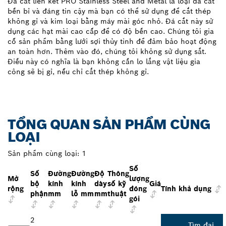
Đá cắt liên kết PRO Stainless Steel and Metal là loại đá cắt
bền bỉ và đáng tin cậy mà bạn có thể sử dụng để cắt thép
không gỉ và kim loại bằng máy mài góc nhỏ. Đá cắt này sử
dụng các hạt mài cao cấp để có độ bền cao. Chúng tôi gia
cố sản phẩm bằng lưới sợi thủy tinh để đảm bảo hoạt động
an toàn hơn. Thêm vào đó, chúng tôi không sử dụng sắt.
Điều này có nghĩa là bạn không cần lo lắng vật liệu gia
công sẽ bị gỉ, nếu chỉ cắt thép không gỉ.
TỔNG QUAN SẢN PHẨM CÙNG
LOẠI
Sản phẩm cùng loại:
1
Số
Số
Đường
Đường
Độ
Thông
Mở
lượng
bộ
kính
kính
dày
số kỹ
Giá
rộng
đóng
Tính khả dụng
phận
mm
lỗ mm
mm
thuật
gói
2
Tìm đại