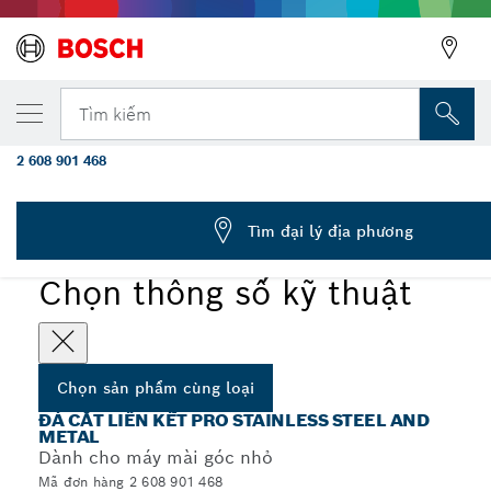
SẢN PHẨM CÙNG LOẠI ĐÃ CHỌN
Đá cắt PRO Stainless Steel and Metal, 105 
Tìm kiếm
mm
2 608 901 468
Đá cắt liên kết PRO Stainless Steel and Metal tốc độ dùng
...
cho máy mài góc nhỏ, lỗ 16 mm, 105 mm
Tìm đại lý địa phương
PRO
Chọn thông số kỹ thuật
Chọn sản phẩm cùng loại
ĐÁ CẮT LIÊN KẾT PRO STAINLESS STEEL AND
METAL
Dành cho máy mài góc nhỏ
Mã đơn hàng 2 608 901 468