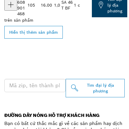
608
SA 46
105
16.00
1,0
1 c
lý địa
901
T BF
phương
468
trên
sản phẩm
Hiển thị thêm sản phẩm
TÌM ĐẠI LÝ BOSCH
PROFESSIONAL Ở GẦN
BẠN
Tìm đại lý địa
phương
ĐƯỜNG DÂY NÓNG HỖ TRỢ KHÁCH HÀNG
Bạn có bất cứ thắc mắc gì về các sản phẩm hay dịch