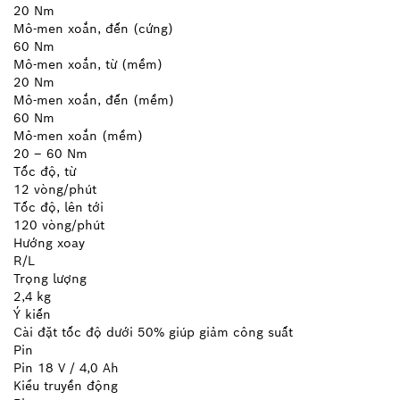
20 Nm
Mô-men xoắn, đến (cứng)
60 Nm
Mô-men xoắn, từ (mềm)
20 Nm
Mô-men xoắn, đến (mềm)
60 Nm
Mô-men xoắn (mềm)
20 – 60 Nm
Tốc độ, từ
12 vòng/phút
Tốc độ, lên tới
120 vòng/phút
Hướng xoay
R/L
Trọng lượng
2,4 kg
Ý kiến
Cài đặt tốc độ dưới 50% giúp giảm công suất
Pin
Pin 18 V / 4,0 Ah
Kiểu truyền động