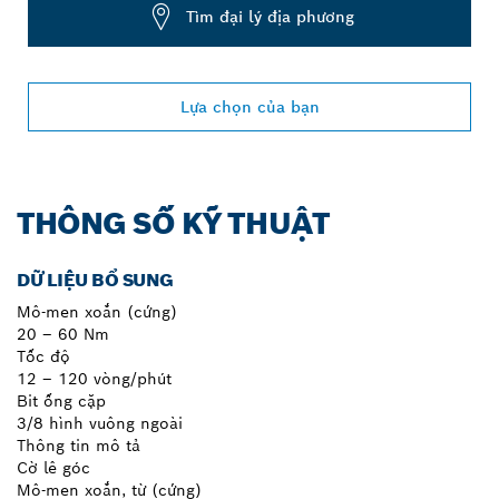
Tìm đại lý địa phương
Lựa chọn của bạn
THÔNG SỐ KỸ THUẬT
DỮ LIỆU BỔ SUNG
Mô-men xoắn (cứng)
20 – 60 Nm
Tốc độ
12 – 120 vòng/phút
Bit ống cặp
3/8 hình vuông ngoài
Thông tin mô tả
Cờ lê góc
Mô-men xoắn, từ (cứng)