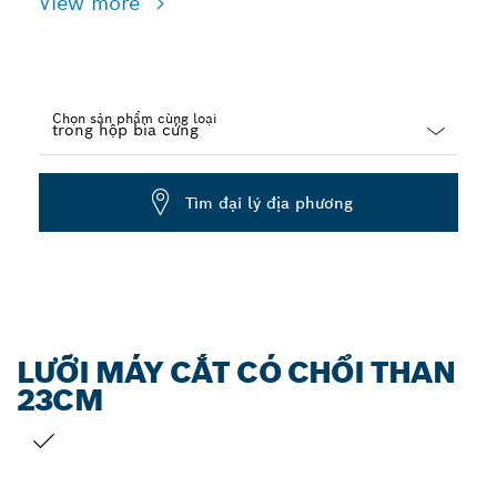
View more
Chọn sản phẩm cùng loại
Dropdown
closed
Tìm đại lý địa phương
LƯỠI MÁY CẮT CÓ CHỔI THAN
23CM
LỰA CHỌN CỦA BẠN