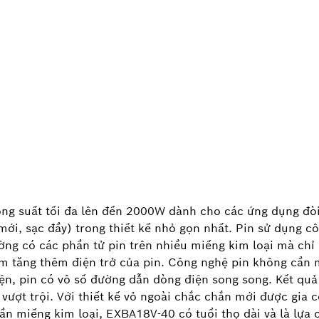
ng suất tối đa lên đến 2000W dành cho các ứng dụng đòi
n mới, sạc đầy) trong thiết kế nhỏ gọn nhất. Pin sử dụng 
hường có các phần tử pin trên nhiều miếng kim loại mà c
m tăng thêm điện trở của pin. Công nghệ pin không cần m
ện, pin có vô số đường dẫn dòng điện song song. Kết quả l
ượt trội. Với thiết kế vỏ ngoài chắc chắn mới được gia cố
 miếng kim loại, EXBA18V-40 có tuổi thọ dài và là lựa 