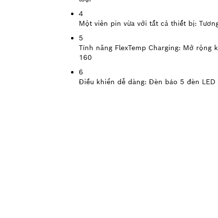
4
Một viên pin vừa với tất cả thiết bị:
Tương
5
Tính năng FlexTemp Charging:
Mở rộng k
160
6
Điều khiển dễ dàng:
Đèn báo 5 đèn LED hi