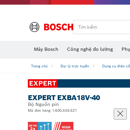
Dụng cụ đo và đánh dấu
Tìm kiếm
Máy camera thăm dò dùng pin
Phụ kiện dụng cụ đa năng
Máy đo khoảng cách laser
Máy
Máy Bosch
Công nghệ đo lường
Phụ
Trang chủ
Đại lý trực tuyến
Dụng cụ điện cầ
EXPERT
EXPERT EXBA18V-40
Bộ Nguồn pin
Mã đơn hàng 1.600.A03.6Z1