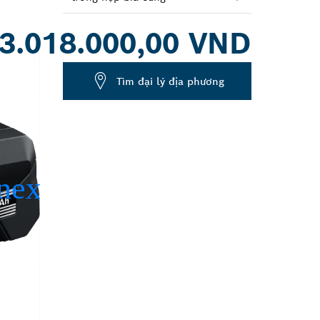
Dropdown
3.018.000,00 VND
closed
Tìm đại lý địa phương