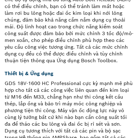
có thể điều chỉnh, bạn có thể tránh làm mất hoặc
làm rơi bu lông hoặc đai ốc kim loại khi nới lỏng
chúng, đảm bảo khả năng cầm nắm dụng cụ thoải
mái. Độ linh hoạt cao trong chức năng kiểm soát
công suất được đảm bảo bởi mức chỉnh 3 tốc độ/mô-
men xoắn, cho phép điều chỉnh phù hợp theo các
yêu cầu công việc tương ứng. Tất cả các mức chỉnh
dụng cụ đều có thể được điều chỉnh và tùy chỉnh
thuận tiện thông qua Ứng dụng Bosch Toolbox.
Thiết bị & Ứng dụng
GDS 18V-1600 HC Professional cực kỳ mạnh mẽ phù
hợp cho tất cả các công việc liên quan đến kim loại
từ M16 đến M33, chẳng hạn như thi công kết cấu
thép, lắp ống và bảo trì máy móc công nghiệp và
phương tiện thi công. Máy vặn ốc động lực này vô
cùng lý tưởng bất cứ khi nào bạn cần công suất tối
đa để tháo các bu lông và đai ốc bị rỉ sét và sơn.
Dụng cụ tương thích với tất cả các pin và bộ sạc
trong Hệ thống pin AMPShare, bao gồm tất cả các