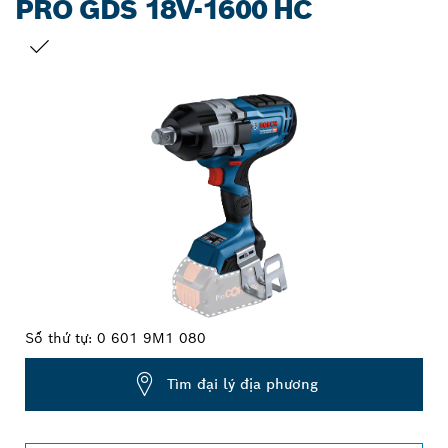
PRO GDS 18V-1600 HC
LỰA CHỌN CỦA BẠN
Số thứ tự:
0 601 9M1 080
Tìm đại lý địa phương