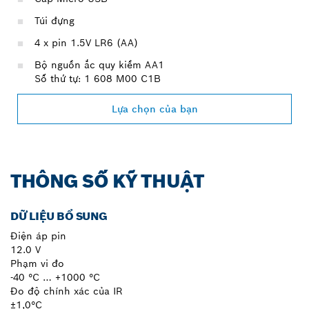
Túi đựng
4 x pin 1.5V LR6 (AA)
Bộ nguồn ắc quy kiềm AA1
Số thứ tự: 1 608 M00 C1B
Lựa chọn của bạn
THÔNG SỐ KỸ THUẬT
DỮ LIỆU BỔ SUNG
Điện áp pin
12.0 V
Phạm vi đo
-40 °C … +1000 °C
Đo độ chính xác của IR
±1,0°C