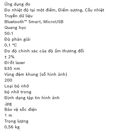
Ứng dụng đo
Đo nhiệt độ tại một điểm, Điểm sương, Cầu nhiệt
Truyền dữ liệu
Bluetooth™ Smart, MicroUSB
Quang học
50:1
Độ phân giải
0,1 °C
Đo độ chính xác của độ ẩm thương đối
± 2%
Đi-ốt laser
635 nm
Vùng đệm khung (số hình ảnh)
200
Loại bộ nhớ
bộ nhớ trong
Định dạng tập tin hình ảnh
.jpg
Bảo vệ sốc điện
1 m
Trọng lượng
0,56 kg