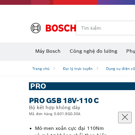
Dụng cụ đo và đánh dấu
Tìm kiếm
Máy camera thăm dò dùng pin
Phụ kiện dụng cụ đa năng
Máy đo khoảng cách laser
Máy
Máy Bosch
Công nghệ đo lường
Phụ
Trang chủ
Đại lý trực tuyến
Dụng cụ điện cầ
PRO
PRO GSB 18V-110 C
Bộ kết hợp không dây
Mã đơn hàng 0.601.9G0.30A
Mô-men xoắn cực đại 110Nm