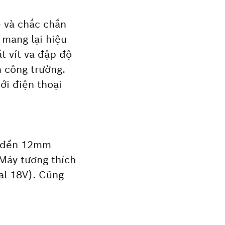
ẽ và chắc chắn
 mang lại hiệu
 vít va đập độ
n công trường.
ới điện thoại
n đến 12mm
áy tương thích
nal 18V). Cũng