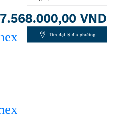
Dropdown
7.568.000,00 VND
closed
Tìm đại lý địa phương