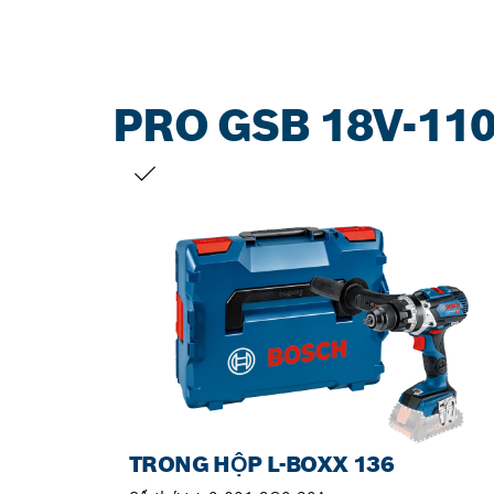
PRO GSB 18V-110
LỰA CHỌN CỦA BẠN
TRONG HỘP L-BOXX 136