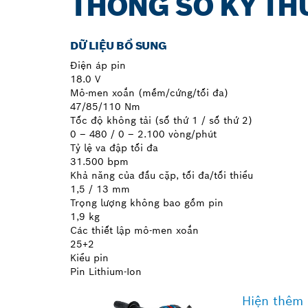
THÔNG SỐ KỸ TH
DỮ LIỆU BỔ SUNG
Điện áp pin
18.0 V
Mô-men xoắn (mềm/cứng/tối đa)
47/85/110 Nm
Tốc độ không tải (số thứ 1 / số thứ 2)
0 – 480 / 0 – 2.100 vòng/phút
Tỷ lệ va đập tối đa
31.500 bpm
Khả năng của đầu cặp, tối đa/tối thiểu
1,5 / 13 mm
Trọng lượng không bao gồm pin
1,9 kg
Các thiết lập mô-men xoắn
25+2
Kiểu pin
Pin Lithium-Ion
Hiện thêm