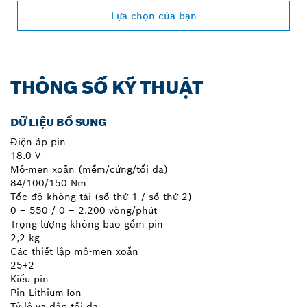
Lựa chọn của bạn
THÔNG SỐ KỸ THUẬT
DỮ LIỆU BỔ SUNG
Điện áp pin
18.0 V
Mô-men xoắn (mềm/cứng/tối đa)
84/100/150 Nm
Tốc độ không tải (số thứ 1 / số thứ 2)
0 – 550 / 0 – 2.200 vòng/phút
Trọng lượng không bao gồm pin
2,2 kg
Các thiết lập mô-men xoắn
25+2
Kiểu pin
Pin Lithium-Ion
Tỷ lệ va đập tối đa