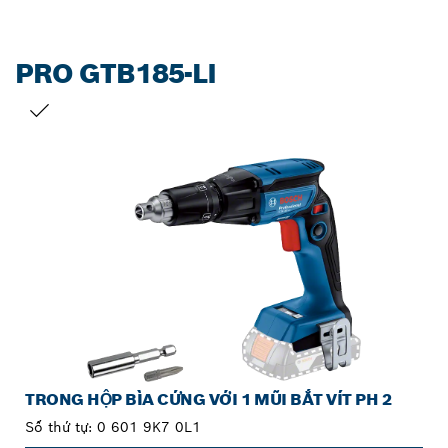
PRO GTB185-LI
LỰA CHỌN CỦA BẠN
TRONG HỘP BÌA CỨNG VỚI 1 MŨI BẮT VÍT PH 2
Số thứ tự:
0 601 9K7 0L1