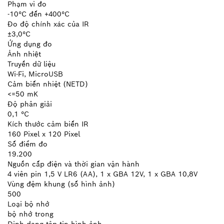
Phạm vi đo
-10°C đến +400°C
Đo độ chính xác của IR
±3,0°C
Ứng dụng đo
Ảnh nhiệt
Truyền dữ liệu
Wi-Fi, MicroUSB
Cảm biến nhiệt (NETD)
<=50 mK
Độ phân giải
0,1 °C
Kích thước cảm biến IR
160 Pixel x 120 Pixel
Số điểm đo
19.200
Nguồn cấp điện và thời gian vận hành
4 viên pin 1,5 V LR6 (AA), 1 x GBA 12V, 1 x GBA 10,8V
Vùng đệm khung (số hình ảnh)
500
Loại bộ nhớ
bộ nhớ trong
Định dạng tập tin hình ảnh