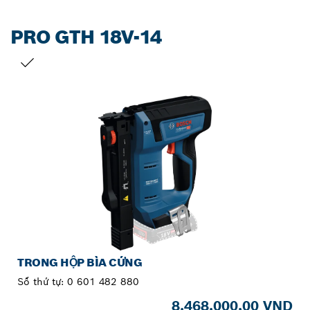
PRO GTH 18V-14
LỰA CHỌN CỦA BẠN
TRONG HỘP BÌA CỨNG
Số thứ tự:
0 601 482 880
8.468.000,00 VND