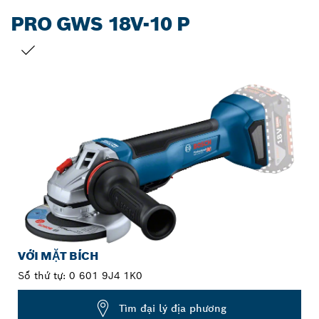
PRO GWS 18V-10 P
LỰA CHỌN CỦA BẠN
VỚI MẶT BÍCH
Số thứ tự:
0 601 9J4 1K0
Tìm đại lý địa phương