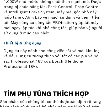
1.000W nhờ mô-tơ không chổi than mạnh mẽ. Được
trang bị chức năng KickBack Control, Drop Control
và Intelligent Brake System, máy mài góc nhỏ này
giúp tăng cường bảo vệ người sử dụng và thêm tiện
lợi. Máy cũng có công tắc PROtection giúp tắt máy
mài ngay lập tức khi nhả công tắc, giúp bảo vệ người
sử dụng ở mức cao nhất.
Thiết bị & Ứng dụng
Dụng cụ này dành cho công việc cắt và mài kim loại
và đá. Dụng cụ tương thích với tất cả các pin và bộ
sạc Professional 18V của Bosch (Hệ thống
Professional 18V).
TÌM PHỤ TÙNG THÍCH HỢP
Sản phẩm của chúng tôi có thể được xác định rõ ràng
bằng cách sử dụng số bộ phận gồm mười chữ số trên