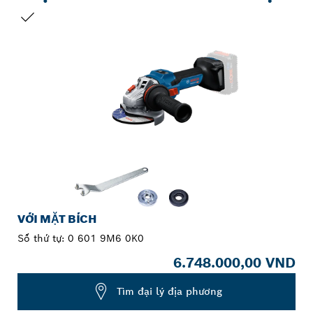
LỰA CHỌN CỦA BẠN
VỚI MẶT BÍCH
Số thứ tự:
0 601 9M6 0K0
6.748.000,00 VND
Tìm đại lý địa phương