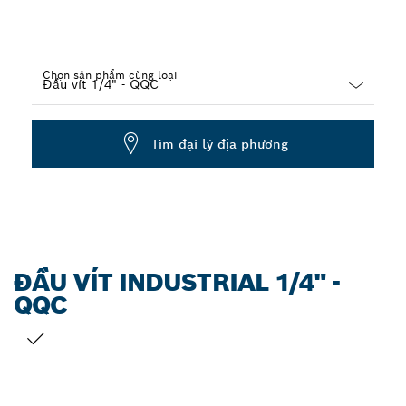
Chọn sản phẩm cùng loại
Dropdown
closed
Tìm đại lý địa phương
ĐẦU VÍT INDUSTRIAL 1/4" -
QQC
LỰA CHỌN CỦA BẠN