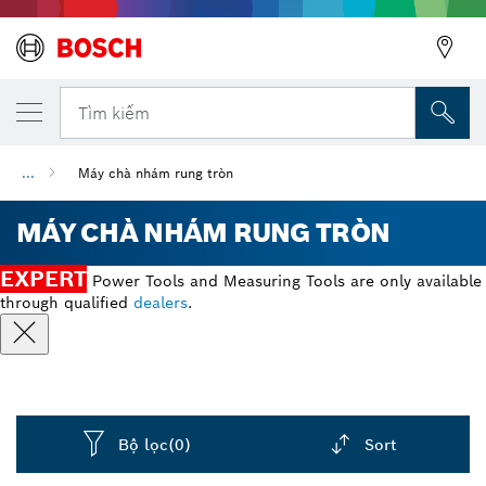
Tìm kiếm
...
Máy chà nhám rung tròn
MÁY CHÀ NHÁM RUNG TRÒN
EXPERT
Power Tools and Measuring Tools are only available
through qualified
dealers
.
Bộ lọc
(0)
Sort
Dropdown