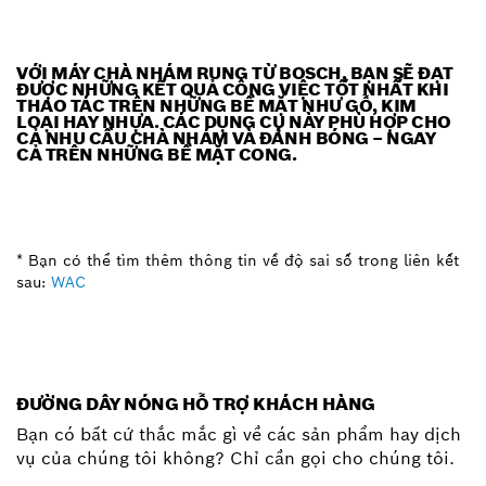
VỚI MÁY CHÀ NHÁM RUNG TỪ BOSCH, BẠN SẼ ĐẠT
ĐƯỢC NHỮNG KẾT QUẢ CÔNG VIỆC TỐT NHẤT KHI
THAO TÁC TRÊN NHỮNG BỀ MẶT NHƯ GỖ, KIM
LOẠI HAY NHỰA. CÁC DỤNG CỤ NÀY PHÙ HỢP CHO
CẢ NHU CẦU CHÀ NHÁM VÀ ĐÁNH BÓNG – NGAY
CẢ TRÊN NHỮNG BỀ MẶT CONG.
* Bạn có thể tìm thêm thông tin về độ sai số trong liên kết
sau:
WAC
ĐƯỜNG DÂY NÓNG HỖ TRỢ KHÁCH HÀNG
Bạn có bất cứ thắc mắc gì về các sản phẩm hay dịch
vụ của chúng tôi không? Chỉ cần gọi cho chúng tôi.