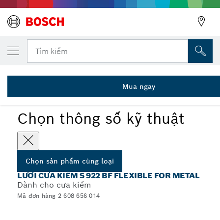
SẢN PHẨM CÙNG LOẠI ĐÃ CHỌN
Lưỡi cưa kiếm S 922 BF
Tìm kiếm
2 608 656 014
...
Lưỡi cưa kiếm S 922 BF Flexible for Metal
Mua ngay
Chọn thông số kỹ thuật
Chọn sản phẩm cùng loại
LƯỠI CƯA KIẾM S 922 BF FLEXIBLE FOR METAL
Dành cho cưa kiếm
Mã đơn hàng 2 608 656 014