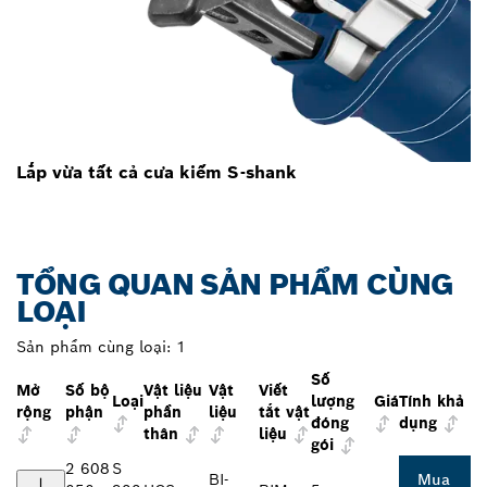
Lắp vừa tất cả cưa kiếm S-shank
TỔNG QUAN SẢN PHẨM CÙNG
LOẠI
Sản phẩm cùng loại:
1
Số
Mở
Số bộ
Vật liệu
Vật
Viết
Loại
lượng
Giá
Tính khả
rộng
phận
phần
liệu
tắt vật
đóng
dụng
thân
liệu
gói
2 608
S
BI-
Mua