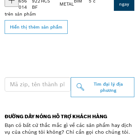
656
922
HCS
BIM
5 c
METAL
ngay
014
BF
trên
sản phẩm
Hiển thị thêm sản phẩm
TÌM ĐẠI LÝ BOSCH
PROFESSIONAL Ở GẦN
BẠN
Tìm đại lý địa
phương
ĐƯỜNG DÂY NÓNG HỖ TRỢ KHÁCH HÀNG
Bạn có bất cứ thắc mắc gì về các sản phẩm hay dịch
vụ của chúng tôi không? Chỉ cần gọi cho chúng tôi.