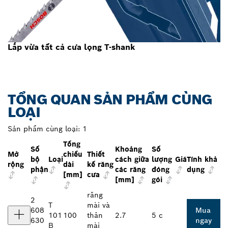
Lắp vừa tất cả cưa lọng T-shank
TỔNG QUAN SẢN PHẨM CÙNG
LOẠI
Sản phẩm cùng loại:
1
Tổng
Số
Khoảng
Số
Mở
chiều
Thiết
bộ
Loại
cách giữa
lượng
Giá
Tính khả
rộng
dài
kế răng
phận
các răng
đóng
dụng
[mm]
cưa
[mm]
gói
răng
2
T
mài và
608
Mua
101
100
thân
2.7
5 c
630
ngay
B
mài