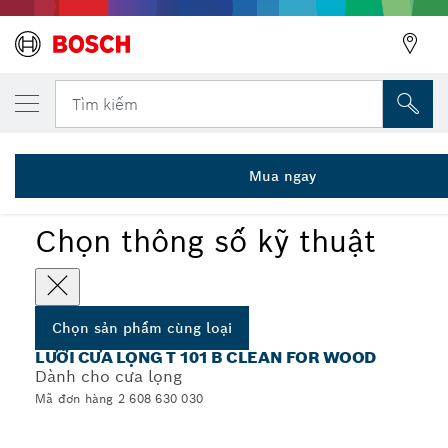
SẢN PHẨM CÙNG LOẠI ĐÃ CHỌN
Lưỡi cưa lọng T 101 B
Tìm kiếm
2 608 630 030
...
Lưỡi cưa lọng T 101 B Clean for Wood
Mua ngay
Chọn thông số kỹ thuật
Chọn sản phẩm cùng loại
LƯỠI CƯA LỌNG T 101 B CLEAN FOR WOOD
Dành cho cưa lọng
Mã đơn hàng 2 608 630 030