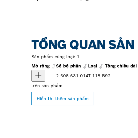
TỔNG QUAN SẢN
Sản phẩm cùng loại:
1
Mở rộng
Số bộ phận
Loại
Tổng chiều dà
2 608 631 014
T 118 B
92
trên
sản phẩm
Hiển thị thêm sản phẩm
TÌM ĐẠI LÝ B