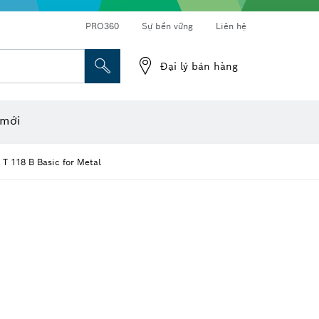
PRO360
Sự bền vững
Liên hệ
Đại lý bán hàng
o laser
ầu khẩu
Đá cắt, Đĩa mài & Bàn chải cước
Mài, cắt và khoan kim cương
 mới
 T 118 B Basic for Metal