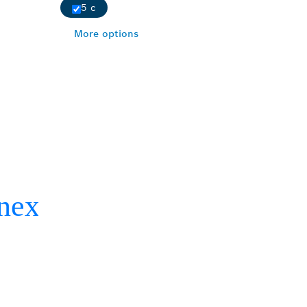
5 c
More options