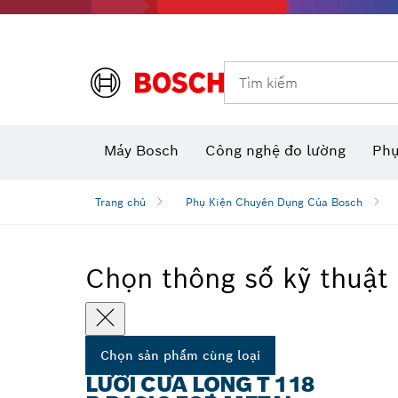
Dụng cụ đo và đánh dấu
Tìm kiếm
Máy camera thăm dò dùng pin
Phụ kiện dụng cụ đa năng
Máy đo khoảng cách laser
Máy
Máy Bosch
Công nghệ đo lường
Phụ
Trang chủ
Phụ Kiện Chuyên Dụng Của Bosch
Chọn thông số kỹ thuật
Chọn sản phẩm cùng loại
LƯỠI CƯA LỌNG T 118