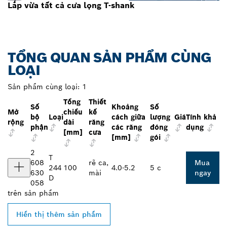
Lắp vừa tất cả cưa lọng T-shank
TỔNG QUAN SẢN PHẨM CÙNG
LOẠI
Sản phẩm cùng loại:
1
Tổng
Thiết
Số
Khoảng
Số
Mở
chiều
kế
bộ
Loại
cách giữa
lượng
Giá
Tính khả
rộng
dài
răng
phận
các răng
đóng
dụng
[mm]
cưa
[mm]
gói
2
T
608
rẽ ca,
Mua
244
100
4.0-5.2
5 c
630
mài
ngay
D
058
trên
sản phẩm
Hiển thị thêm sản phẩm