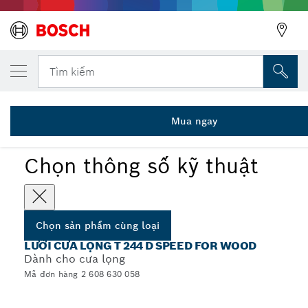
SẢN PHẨM CÙNG LOẠI ĐÃ CHỌN
Lưỡi cưa lọng T 244 D
Tìm kiếm
2 608 630 058
...
Lưỡi cưa lọng T 244 D Speed for Wood
Mua ngay
Chọn thông số kỹ thuật
Chọn sản phẩm cùng loại
LƯỠI CƯA LỌNG T 244 D SPEED FOR WOOD
Dành cho cưa lọng
Mã đơn hàng 2 608 630 058