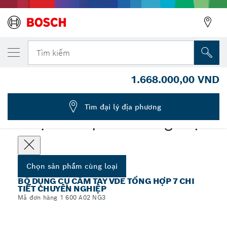
SẢN PHẨM CÙNG LOẠI ĐÃ CHỌN
Bộ dụng cụ cầm tay VDE, 7 cái
Tìm kiếm
1 600 A02 NG3
1.668.000,00 VND
...
Bộ dụng cụ cầm tay VDE tổng hợp 7 chi tiết chuyên nghiệp
Tìm đại lý địa phương
Chọn sản phẩm cùng loại
Chọn sản phẩm cùng loại
BỘ DỤNG CỤ CẦM TAY VDE TỔNG HỢP 7 CHI
TIẾT CHUYÊN NGHIỆP
Mã đơn hàng 1 600 A02 NG3