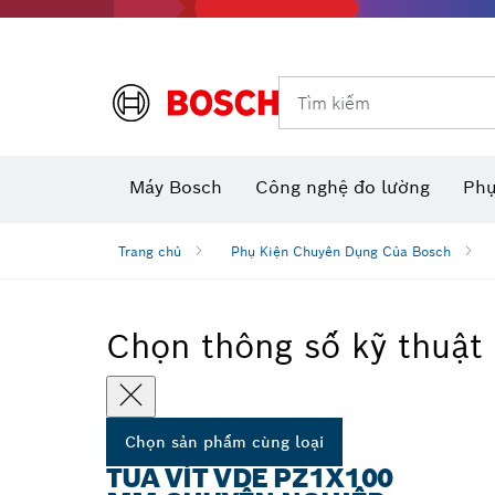
Dụng cụ đo và đánh dấu
Tìm kiếm
Máy camera thăm dò dùng pin
Phụ kiện dụng cụ đa năng
Máy đo khoảng cách laser
Máy
Máy Bosch
Công nghệ đo lường
Phụ
Trang chủ
Phụ Kiện Chuyên Dụng Của Bosch
Chọn thông số kỹ thuật
Chọn sản phẩm cùng loại
TUA VÍT VDE PZ1X100