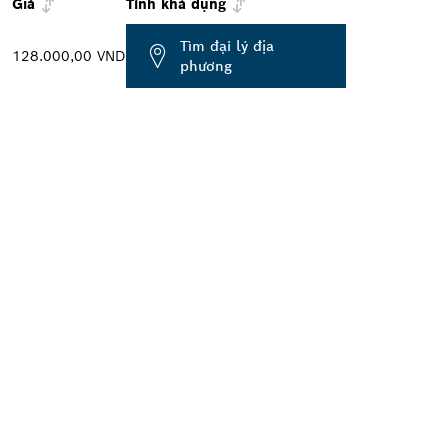
Giá
Tính khả dụng
Tìm đại lý địa
128.000,00 VND
phương
 Ở