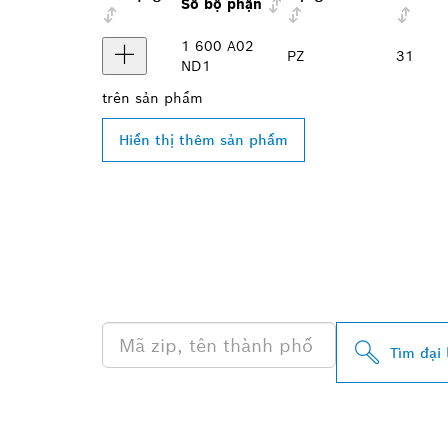
Số bộ phận
1 600 A02
PZ
31
ND1
trên
sản phẩm
Hiển thị thêm sản phẩm
TÌM ĐẠI LÝ B
GẦN BẠN
Tìm đại 