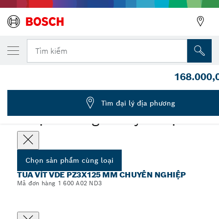
SẢN PHẨM CÙNG LOẠI ĐÃ CHỌN
Tua vít VDE, PZ3x125
Tìm kiếm
1 600 A02 ND3
168.000,
...
Tua vít VDE PZ3x125 mm chuyên nghiệp
Tìm đại lý địa phương
Chọn thông số kỹ thuật
Chọn sản phẩm cùng loại
TUA VÍT VDE PZ3X125 MM CHUYÊN NGHIỆP
Mã đơn hàng 1 600 A02 ND3