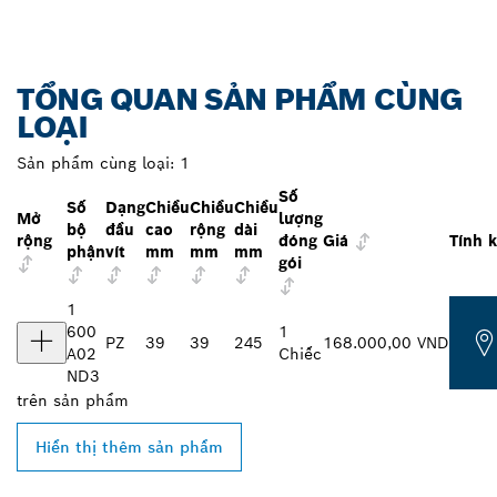
TỔNG QUAN SẢN PHẨM CÙNG
LOẠI
Sản phẩm cùng loại:
1
Số
Số
Dạng
Chiều
Chiều
Chiều
Mở
lượng
bộ
đầu
cao
rộng
dài
rộng
đóng
Giá
Tính 
phận
vít
mm
mm
mm
gói
1
600
1
PZ
39
39
245
168.000,00 VND
A02
Chiếc
ND3
trên
sản phẩm
Hiển thị thêm sản phẩm