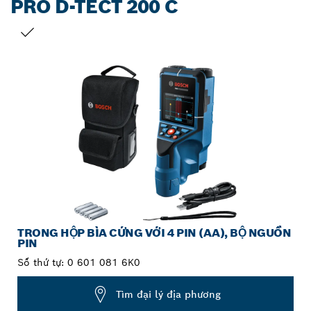
PRO D-TECT 200 C
LỰA CHỌN CỦA BẠN
TRONG HỘP BÌA CỨNG VỚI 4 PIN (AA), BỘ NGUỒN
PIN
Số thứ tự:
0 601 081 6K0
Tìm đại lý địa phương